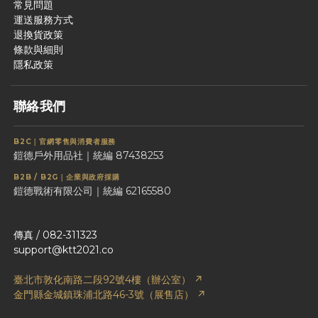
常見問題
運送服務方式
退換貨政策
條款與細則
隱私政策
聯絡我們
B2C｜官網零售與消費者服務
鎧德戶外用品社｜統編 87438253
B2B / B2G｜企業與政府採購
鎧德戰術有限公司｜統編 62165580
傳真 / 082-311323
support@ktt2021.co
臺北市敦化南路二段92號4樓（辦公室） ↗
金門縣金城鎮珠浦北路46-3號（展售店） ↗