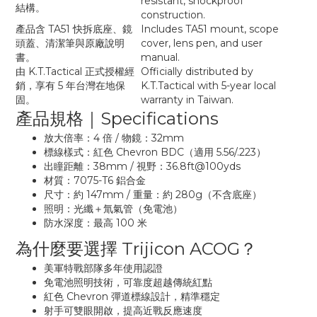
resistant, shockproof
結構。
construction.
產品含 TA51 快拆底座、鏡
Includes TA51 mount, scope
頭蓋、清潔筆與原廠說明
cover, lens pen, and user
書。
manual.
由 K.T.Tactical 正式授權經
Officially distributed by
銷，享有 5 年台灣在地保
K.T.Tactical with 5-year local
固。
warranty in Taiwan.
產品規格｜Specifications
放大倍率：4 倍 / 物鏡：32mm
標線樣式：紅色 Chevron BDC（適用 5.56/.223）
出瞳距離：38mm / 視野：36.8ft@100yds
材質：7075-T6 鋁合金
尺寸：約 147mm / 重量：約 280g（不含底座）
照明：光纖＋氚氣管（免電池）
防水深度：最高 100 米
為什麼要選擇 Trijicon ACOG？
美軍特戰部隊多年使用認證
免電池照明技術，可靠度超越傳統紅點
紅色 Chevron 彈道標線設計，精準穩定
射手可雙眼開啟，提高近戰反應速度