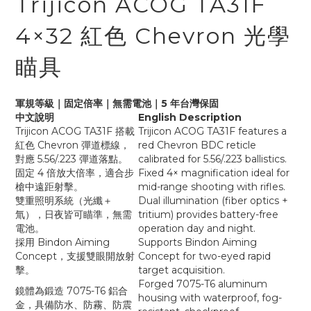
Trijicon ACOG TA31F
4×32 紅色 Chevron 光學
瞄具
軍規等級｜固定倍率｜無需電池｜5 年台灣保固
中文說明
English Description
Trijicon ACOG TA31F 搭載
Trijicon ACOG TA31F features a
紅色 Chevron 彈道標線，
red Chevron BDC reticle
對應 5.56/.223 彈道落點。
calibrated for 5.56/.223 ballistics.
固定 4 倍放大倍率，適合步
Fixed 4× magnification ideal for
槍中遠距射擊。
mid-range shooting with rifles.
雙重照明系統（光纖＋
Dual illumination (fiber optics +
氚），日夜皆可瞄準，無需
tritium) provides battery-free
電池。
operation day and night.
採用 Bindon Aiming
Supports Bindon Aiming
Concept，支援雙眼開放射
Concept for two-eyed rapid
擊。
target acquisition.
Forged 7075-T6 aluminum
鏡體為鍛造 7075-T6 鋁合
housing with waterproof, fog-
金，具備防水、防霧、防震