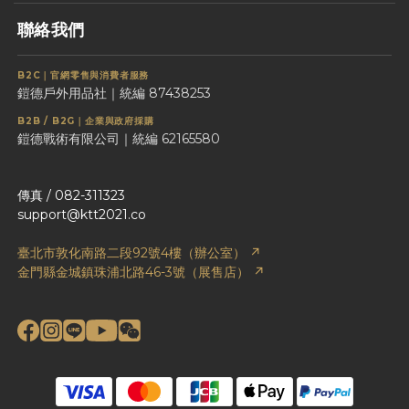
聯絡我們
B2C｜官網零售與消費者服務
鎧德戶外用品社｜統編 87438253
B2B / B2G｜企業與政府採購
鎧德戰術有限公司｜統編 62165580
傳真 / 082-311323
support@ktt2021.co
臺北市敦化南路二段92號4樓（辦公室） ↗
金門縣金城鎮珠浦北路46-3號（展售店） ↗