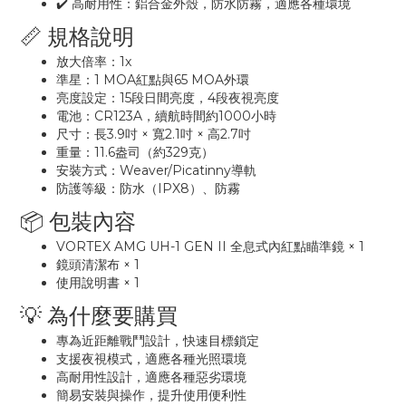
✔️ 高耐用性：鋁合金外殼，防水防霧，適應各種環境
📏 規格說明
放大倍率：1x
準星：1 MOA紅點與65 MOA外環
亮度設定：15段日間亮度，4段夜視亮度
電池：CR123A，續航時間約1000小時
尺寸：長3.9吋 × 寬2.1吋 × 高2.7吋
重量：11.6盎司（約329克）
安裝方式：Weaver/Picatinny導軌
防護等級：防水（IPX8）、防霧
📦 包裝內容
VORTEX AMG UH-1 GEN II 全息式內紅點瞄準鏡 × 1
鏡頭清潔布 × 1
使用說明書 × 1
💡 為什麼要購買
專為近距離戰鬥設計，快速目標鎖定
支援夜視模式，適應各種光照環境
高耐用性設計，適應各種惡劣環境
簡易安裝與操作，提升使用便利性