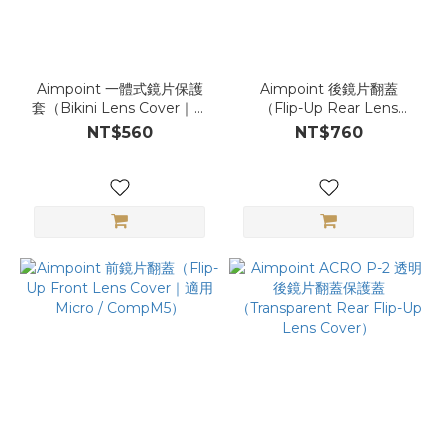
Aimpoint 一體式鏡片保護
Aimpoint 後鏡片翻蓋
套（Bikini Lens Cover｜適
（Flip-Up Rear Lens
用 CompM4 / M4s）
Cover｜適用 CompM4 /
NT$560
NT$760
PRO / ACO / 9000）