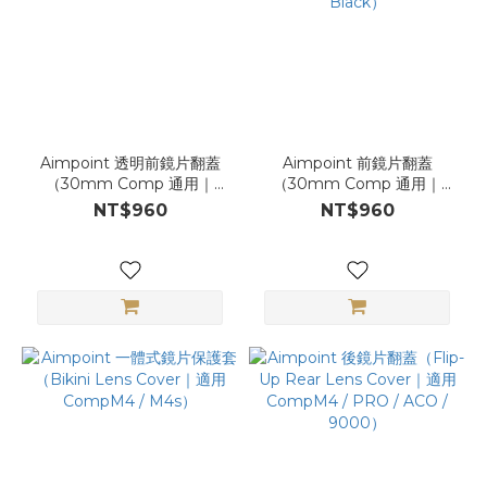
Aimpoint 透明前鏡片翻蓋
Aimpoint 前鏡片翻蓋
（30mm Comp 通用｜
（30mm Comp 通用｜
Flip-Up Front Lens
Flip-Up Front Lens Cover
NT$960
NT$960
Cover）
｜Black）