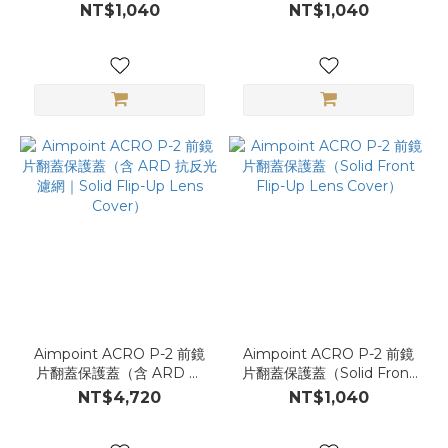
Flip-Up Lens Cover）
NT$1,040
NT$1,040
Aimpoint ACRO P-2 前鏡
Aimpoint ACRO P-2 前鏡
片翻蓋保護蓋（含 ARD 抗
片翻蓋保護蓋（Solid Front
反光濾網｜Solid Flip-Up
Flip-Up Lens Cover）
NT$4,720
NT$1,040
Lens Cover）