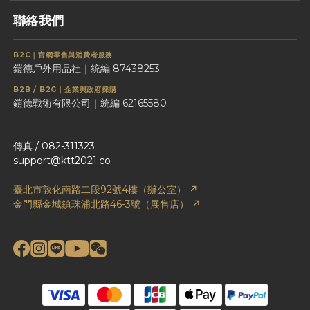
聯絡我們
B2C｜官網零售與消費者服務
鎧德戶外用品社｜統編 87438253
B2B / B2G｜企業與政府採購
鎧德戰術有限公司｜統編 62165580
傳真 / 082-311323
support@ktt2021.co
臺北市敦化南路二段92號4樓（辦公室） ↗
金門縣金城鎮珠浦北路46-3號（展售店） ↗