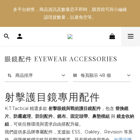
多平台銷售，商品資訊及數量恐不即時，購買前可與小編確
多平台銷售，商品資訊及數量恐不即時，購買前可與小編確
認現貨數量，以避免空等。
認現貨數量，以避免空等。
好東西跟好朋友分享～推薦好友一同享100元購物金！！！
眼鏡配件 EYEWEAR ACCESSORIES
多平台銷售，商品資訊及數量恐不即時，購買前可與小編確
認現貨數量，以避免空等。
商品排序
每頁顯示 48 個
射擊護目鏡專用配件
K.T.Tactical 精選多款
射擊眼鏡與戰術護目鏡配件
，包含
替換鏡
片、防霧處理、防刮配件、鏡布、固定頭帶、鼻墊模組
與
鏡盒收納
組
，可依任務環境與需求自由搭配升級。
我們提供多品牌專屬配件，支援如 ESS、Oakley、Revision 等系
統，保障佩戴穩定性與視野清晰度，延長眼鏡使用壽命。
如需品牌