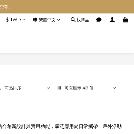
空等。
空等。
$
TWD
繁體中文
找商品
空等。
商品排序
每頁顯示 48 個
的折刀產品，結合創新設計與實用功能，廣泛應用於日常攜帶、戶外活動