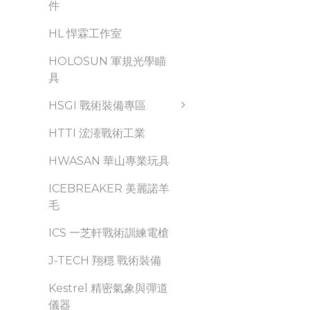
件
HL 悍霖工作室
HOLOSUN 軍規光學瞄
具
HSGI 戰術裝備專區
HTTI 浤溙戰術工業
HWASAN 華山專業玩具
ICEBREAKER 美麗諾羊
毛
ICS 一芝軒戰術訓練電槍
J-TECH 翔穩 戰術裝備
Kestrel 精密氣象與彈道
儀器