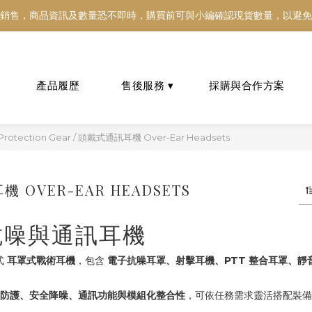
銷售，商品資訊及數量恐不即時，購買前可與小編確認現貨數量，以避免
銷售，商品資訊及數量恐不即時，購買前可與小編確認現貨數量，以避免
好東西跟好朋友分享～推薦好友一同享100元購物金！！！
銷售，商品資訊及數量恐不即時，購買前可與小編確認現貨數量，以避免
otection Gear
/
頭戴式通訊耳機 Over-Ear Headsets
 OVER-EAR HEADSETS
抗噪與通訊耳機
各式
耳罩式戰術耳機
，包含
電子抗噪耳罩、射擊耳機、PTT 整合耳罩、靜
力防護、安全降噪、通訊功能與模組化整合性
，可依任務需求靈活搭配裝