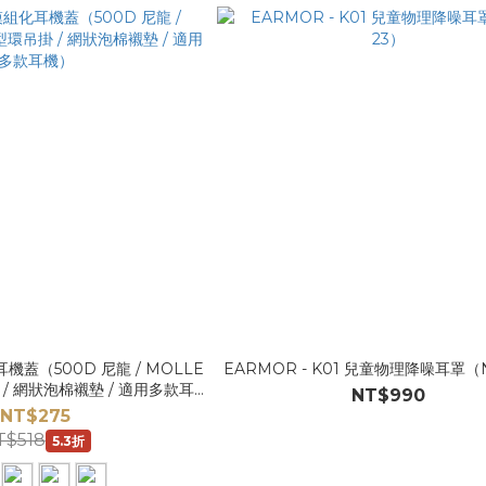
耳機蓋（500D 尼龍 / MOLLE
EARMOR - K01 兒童物理降噪耳罩（N
掛 / 網狀泡棉襯墊 / 適用多款耳
NT$990
機）
NT$275
T$518
5.3折