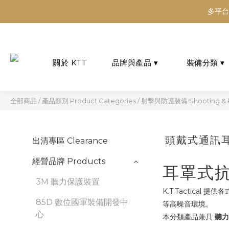
多平台
多平台
多平台
全部商品
/
產品類別 Product Categories
/
射擊與防護裝備 Shooting & Pr
頭戴式通訊耳機
出清專區 Clearance
經營品牌 Products
耳罩式
3M 聽力保護裝置
K.T.Tactical 提供
85D 數位國軍裝備開發中
等高噪音環境。
心
本分類產品兼具
聽