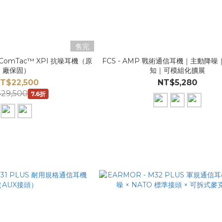
售完
 ComTac™ XPI 抗噪耳機（原
FCS - AMP 戰術通信耳機｜主動降
廠保固）
知｜可模組化擴展
T$22,500
NT$5,280
29,500
7.6折