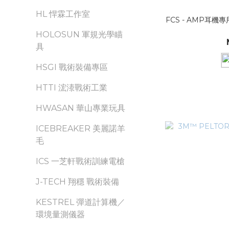
HL 悍霖工作室
FCS - AMP耳
HOLOSUN 軍規光學瞄
具
HSGI 戰術裝備專區
HTTI 浤溙戰術工業
HWASAN 華山專業玩具
ICEBREAKER 美麗諾羊
毛
ICS 一芝軒戰術訓練電槍
J-TECH 翔穩 戰術裝備
KESTREL 彈道計算機／
環境量測儀器