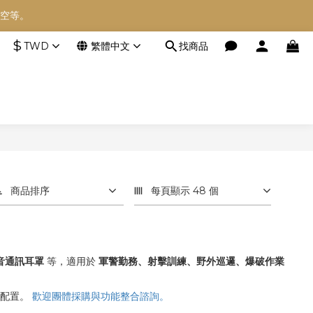
空等。
空等。
$
TWD
繁體中文
找商品
空等。
商品排序
每頁顯示 48 個
音通訊耳罩
等，適用於
軍警勤務、射擊訓練、野外巡邏、爆破作業
備配置。
歡迎團體採購與功能整合諮詢。