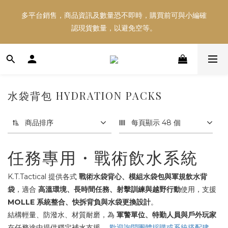
多平台銷售，商品資訊及數量恐不即時，購買前可與小編確
多平台銷售，商品資訊及數量恐不即時，購買前可與小編確
認現貨數量，以避免空等。
認現貨數量，以避免空等。
好東西跟好朋友分享～推薦好友一同享100元購物金！！！
水袋背包 HYDRATION PACKS
多平台銷售，商品資訊及數量恐不即時，購買前可與小編確
認現貨數量，以避免空等。
商品排序
每頁顯示 48 個
任務專用・戰術飲水系統
K.T.Tactical 提供各式
戰術水袋背心、模組水袋包與軍規飲水背
袋
，適合
高溫環境、長時間任務、射擊訓練與越野行動
使用，支援
MOLLE 系統整合、快拆背負與水袋更換設計
。
結構輕量、防潑水、材質耐磨，為
軍警單位、特勤人員與戶外玩家
在任務途中提供穩定補水支援。
歡迎詢問團體採購或系統搭配建