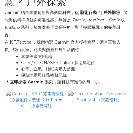
慧 × 戶外探索
Garmin 結合軍規耐用與高效能科技，從
戰術行動
到
戶外探險
，皆
能提供精準導航與可靠性能。無論是
Tactix
、
Instinct
、
Fenix
或
Enduro
系列，都象徵著「專業任務」與「極限挑戰」的完美融
合。
在 K.T.Tactical，我們精選 Garmin 官方授權商品，適合軍警人
員、登山玩家、跑者與熱愛戶外生活的你。
軍規等級耐用設計
GPS / GLONASS / Galileo 多衛星定位
心率、血氧、睡眠與壓力監測
導航地圖與任務軌跡記錄
📍
立即探索 Garmin 系列
，讓科技守護你的每一步。