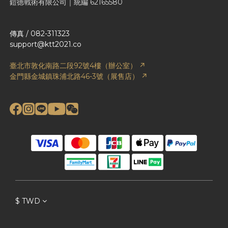
鎧德戰術有限公司｜統編 62165580
傳真 / 082-311323
support@ktt2021.co
臺北市敦化南路二段92號4樓（辦公室） ↗
金門縣金城鎮珠浦北路46-3號（展售店） ↗
$
TWD