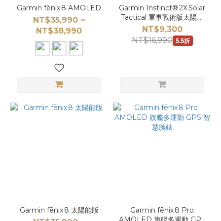
Garmin fēnix 8 AMOLED
Garmin Instinct® 2X Solar
Tactical 軍事戰術版太陽能
NT$35,990 ~
智慧錶
NT$9,300
NT$38,990
NT$16,990
5.5折
Garmin fēnix 8 太陽能版
Garmin fēnix 8 Pro
AMOLED 旗艦多運動 GPS