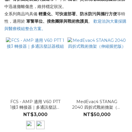
中迅速撤離傷患，維持穩定狀況。
全系列商品均具備
輕量化、可快速部署、防水防污與攜行方便
等特
性，適用於
軍警單位、搜救團隊與戰術救護員
。
歡迎洽詢大量採購
與醫療模組整合方案。
FCS - AMP 適用 V60 PTT
MedEvac4 STANAG
1接3 轉接器｜多通訊發話器
2040 四折式戰術擔架（伸
模組
縮握把版）
NT$3,000
NT$50,000