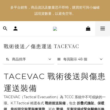
多平台銷售，商品資訊及數量恐不即時，購買前可與小編確
多平台銷售，商品資訊及數量恐不即時，購買前可與小編確
認現貨數量，以避免空等。
認現貨數量，以避免空等。
好東西跟好朋友分享～推薦好友一同享100元購物金！！！
戰術後送／傷患運送 TACEVAC
多平台銷售，商品資訊及數量恐不即時，購買前可與小編確
認現貨數量，以避免空等。
商品排序
每頁顯示 48 個
TACEVAC 戰術後送與傷患
運送裝備
TACEVAC（Tactical Evacuation）為 TCCC 系統中不可或缺的一
環。K.T.Tactical 精選各式
戰術後送裝備
，包含
折疊式擔架、保暖
毯、骨折固定裝置與搬運帶
，可在
戰場、災害現場或緊急醫療任務