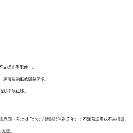
5XL；不支援光學配件）。
動、穿著運動服或隱蔽需求。
，活動不易位移。
固（Rapid Force / 縫製部件為 3 年）；不涵蓋誤用或不當損壞。
與支援。