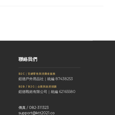
聯絡我們
B2C｜官網零售與消費者服務
鎧德戶外用品社｜統編 87438253
B2B / B2G｜企業與政府採購
鎧德戰術有限公司｜統編 62165580
傳真 / 082-311323
support@ktt2021.co