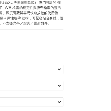
S、P365XL 等無光學款式） 專門設計的 彈
 IWB 槍套的穩定性與腹帶槍套的靈活
適、深度隱蔽與容易快速拔槍的使用體
橡膠＋彈性腹帶 結構，可緊密貼合身體，適
，不支援光學／燈具／雷射附件。