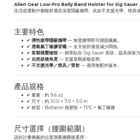
Alien Gear Low-Pro Belly Band Holster for Sig Sauer
生活或運動中都能舒適且深度隱蔽攜帶。此款不支援光學、燈具
主要特色
✔
彈性腹帶隱蔽攜帶
— 無需腰帶即可穩固佩戴。
✔
透氣氯丁橡膠背襯
— 全天候舒適並減少悶熱。
✔
客製模壓槍殼
— 精準貼合 Sig Sauer 形狀，提高保留
✔
自然拔槍角度
— 支援直觀拔槍姿勢。
✔
不支援光學／燈具／雷射
— 適用無配件版本。
產品規格
✔ 重量：約 9.6 oz
✔ 尺寸：約 10.0 × 7.0 × 3.0 in
✔ 材質：Boltaron 熱塑殼 + TPE + 氯丁橡膠
尺寸選擇（腰圍範圍）
請於計畫佩戴的位置測量腰圍後選擇：