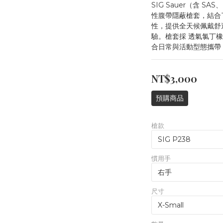
SIG Sauer（含 SA
性腹帶隱蔽槍套，結合了
性，提供全天候佩戴舒
驗。槍套採 透氣氯丁
合日常與活動型態攜帶
NT$3,000
預購商品
槍款
慣用手
尺寸