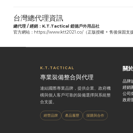
台灣總代理資訊
總代理 / 經銷：K.T.Tactical 鎧德戶外用品社
官方網站：https://www.ktt2021.co/（正版授權 + 售後保固支
關
K.T.TACTICAL
專業裝備整合與代理
品牌
經銷
連結國際專業品牌，提供企業、政府機
公司
構與個人客戶可靠的裝備選擇與系統整
政府
合支援。
經營品牌
產品履歷
採購與合作