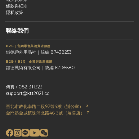
條款與細則
隱私政策
聯絡我們
B2C｜官網零售與消費者服務
鎧德戶外用品社｜統編 87438253
B2B / B2G｜企業與政府採購
鎧德戰術有限公司｜統編 62165580
傳真 / 082-311323
support@ktt2021.co
臺北市敦化南路二段92號4樓（辦公室） ↗
金門縣金城鎮珠浦北路46-3號（展售店） ↗