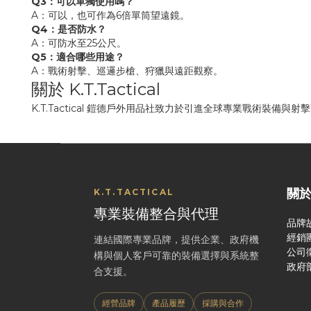
Q3：可以單獨使用嗎？
A：可以，也可作為6倍單筒望遠鏡。
Q4：是否防水？
A：可防水至25公尺。
Q5：適合哪些用途？
A：戰術射擊、巡邏步槍、狩獵與遠距觀察。
關於 K.T.Tactical
K.T.Tactical 鎧德戶外用品社致力於引進全球專業戰術裝備
關
K.T.TACTICAL
專業裝備整合與代理
品牌
經銷
連結國際專業品牌，提供企業、政府機
公司
構與個人客戶可靠的裝備選擇與系統整
政府
合支援。
經營品牌
產品履歷
採購與合作