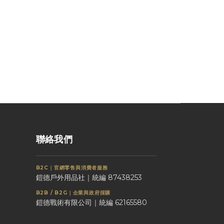
聯絡我們
B2C｜官網零售與消費者服務
鎧德戶外用品社｜統編 87438253
B2B / B2G｜企業與政府採購
鎧德戰術有限公司｜統編 62165580