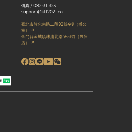
傳真 / 082-311323
support@ktt2021.co
臺北市敦化南路二段92號4樓（辦公
室） ↗
金門縣金城鎮珠浦北路46-3號（展售
店） ↗