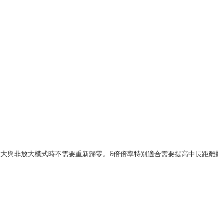
切換放大與非放大模式時不需要重新歸零。6倍倍率特別適合需要提高中長距