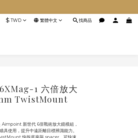
空等。
$
TWD
繁體中文
找商品
空等。
立即購買
t 6XMag-1 六倍放大
m TwistMount
）
1 是 Aimpoint 新世代 6倍戰術放大鏡模組，
 紅點瞄具使用，提升中遠距離目標辨識能力。
istMount 快拆底座與 spacer，可快速