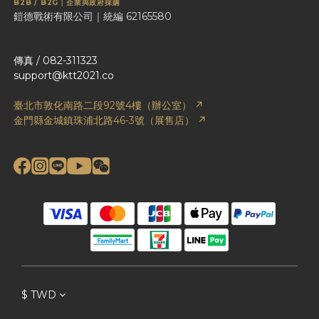
B2B / B2G｜企業與政府採購
鎧德戰術有限公司｜統編 62165580
傳真 / 082-311323
support@ktt2021.co
臺北市敦化南路二段92號4樓（辦公室） ↗
金門縣金城鎮珠浦北路46-3號（展售店） ↗
$
TWD