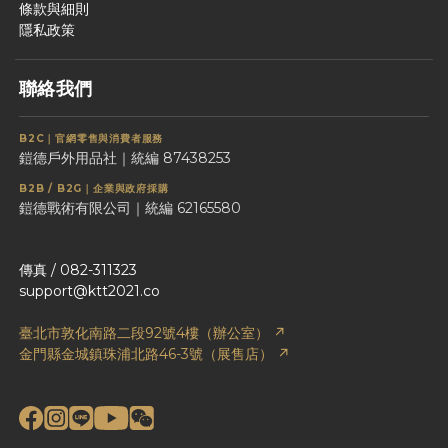
條款與細則
隱私政策
聯絡我們
B2C｜官網零售與消費者服務
鎧德戶外用品社｜統編 87438253
B2B / B2G｜企業與政府採購
鎧德戰術有限公司｜統編 62165580
傳真 / 082-311323
support@ktt2021.co
臺北市敦化南路二段92號4樓（辦公室） ↗
金門縣金城鎮珠浦北路46-3號（展售店） ↗