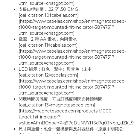
utm_source=chatgpt.com)
支援口徑範圍：.22 至 .50 BMG
[oai_citation:10‡cabelas.com]
(https://www.cabelas.com/shop/en/magnetospeed-
t1000-target-mounted-hit-indicator-3874731?
utm_source=chatgpt.com)
電源：2 顆 AA 電池，內附電池
[oai_citation:11‡cabelas.com]
(https://www.cabelas.com/shop/en/magnetospeed-
t1000-target-mounted-hit-indicator-3874731?
utm_source=chatgpt.com)
LED 顯示：紅色（擊中）與黃色（未中）
[oai_citation:12‡cabelas.com]
(https://www.cabelas.com/shop/en/magnetospeed-
t1000-target-mounted-hit-indicator-3874731?
utm_source=chatgpt.com)
閃爍時間與感度：可自訂感度與閃光持續時間
[oai_citation:13‡magnetospeed.com]
(https://magnetospeed.com/products-t1000-
target-hit-indicator?
srsltid=AfmBOooahPkj97dDUNVYHSd7g0JNeo_dZkL9
尺寸與重量：包含一體機構與反射器組件（原廠未明確公