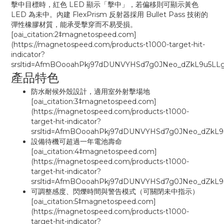
擊中目標時，紅色 LED 顯示「擊中」，若偏移則可顯示黃色
LED 為未中。內建 FlexPrism 反射器採用 Bullet Pass 技術的
彈性橡膠材質，能承受擊穿而不易受損。
[oai_citation:2‡magnetospeed.com]
(https://magnetospeed.com/products-t1000-target-hit-
indicator?
srsltid=AfmBOooahPkj97dDUNVYHSd7g0JNeo_dZkL9u5LLg
產品特色
防水耐候外殼設計，適用室外射擊場地
[oai_citation:3‡magnetospeed.com]
(https://magnetospeed.com/products-t1000-
target-hit-indicator?
srsltid=AfmBOooahPkj97dDUNVYHSd7g0JNeo_dZkL9
設備待機可超過一年電池壽命
[oai_citation:4‡magnetospeed.com]
(https://magnetospeed.com/products-t1000-
target-hit-indicator?
srsltid=AfmBOooahPkj97dDUNVYHSd7g0JNeo_dZkL9
可調整感度、閃爍時間與警告模式（可關閉未中指示）
[oai_citation:5‡magnetospeed.com]
(https://magnetospeed.com/products-t1000-
target-hit-indicator?