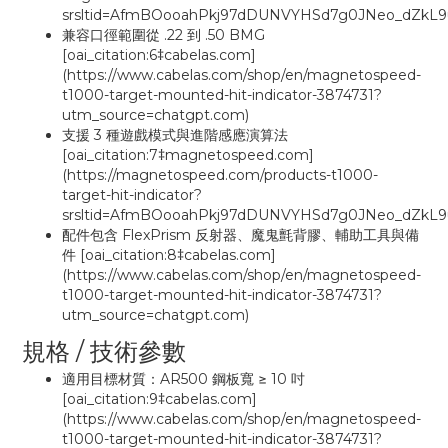
srsltid=AfmBOooahPkj97dDUNVYHSd7g0JNeo_dZkL9
兼容口徑範圍從 .22 到 .50 BMG
[oai_citation:6‡cabelas.com]
(https://www.cabelas.com/shop/en/magnetospeed-
t1000-target-mounted-hit-indicator-3874731?
utm_source=chatgpt.com)
支援 3 種遊戲模式與進階感應演算法
[oai_citation:7‡magnetospeed.com]
(https://magnetospeed.com/products-t1000-
target-hit-indicator?
srsltid=AfmBOooahPkj97dDUNVYHSd7g0JNeo_dZkL9
配件包含 FlexPrism 反射器、魔鬼氈背膠、輔助工具與備
件 [oai_citation:8‡cabelas.com]
(https://www.cabelas.com/shop/en/magnetospeed-
t1000-target-mounted-hit-indicator-3874731?
utm_source=chatgpt.com)
規格 / 技術參數
適用目標材質：AR500 鋼板寬 ≥ 10 吋
[oai_citation:9‡cabelas.com]
(https://www.cabelas.com/shop/en/magnetospeed-
t1000-target-mounted-hit-indicator-3874731?