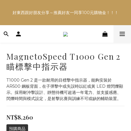
多平台銷售，商品資訊及數量恐不即時，購買前可與小編確
好東西跟好朋友分享～推薦好友一同享100元購物金！！！
認現貨數量，以避免空等。
多平台銷售，商品資訊及數量恐不即時，購買前可與小編確
認現貨數量，以避免空等。
MagnetoSpeed T1000 Gen 2
瞄標擊中指示器
T1000 Gen 2 是一款耐用的目標擊中指示器，能夠安裝於 
AR500 鋼板背面，在子彈擊中或失誤時以紅或黃 LED 燈閃爍顯
示。採用耐沖擊設計、靜態待機可超過一年電力、並支援感應、
閃爍時間與模式設定，是射擊比賽與訓練不可或缺的輔助裝置。
NT$8,260
預購商品