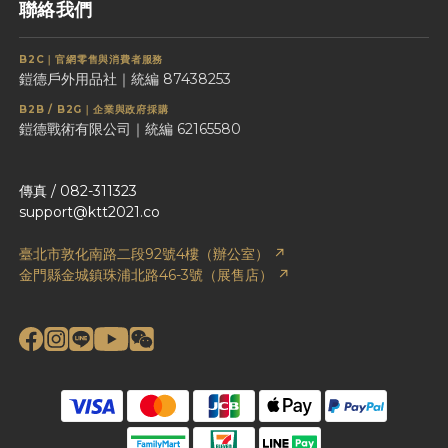
聯絡我們
B2C｜官網零售與消費者服務
鎧德戶外用品社｜統編 87438253
B2B / B2G｜企業與政府採購
鎧德戰術有限公司｜統編 62165580
傳真 / 082-311323
support@ktt2021.co
臺北市敦化南路二段92號4樓（辦公室） ↗
金門縣金城鎮珠浦北路46-3號（展售店） ↗