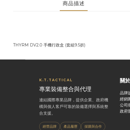
商品描述
THYRM DV2.0 手機行政盒 (套組9.5折)
關
K.T.TACTICAL
專業裝備整合與代理
品牌
經銷
連結國際專業品牌，提供企業、政府機
公司
構與個人客戶可靠的裝備選擇與系統整
政府
合支援。
經營品牌
產品履歷
採購與合作