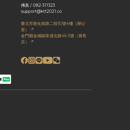
傳真 / 082-311323
support@ktt2021.co
臺北市敦化南路二段92號4樓（辦公
室） ↗
金門縣金城鎮珠浦北路46-3號（展售
店） ↗