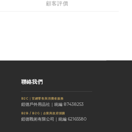
顧客評價
聯絡我們
B2C｜官網零售與消費者服務
鎧德戶外用品社｜統編 87438253
B2B / B2G｜企業與政府採購
鎧德戰術有限公司｜統編 62165580