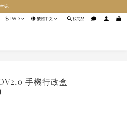
空等。
空等。
$
TWD
繁體中文
找商品
空等。
 DV2.0 手機行政盒
)