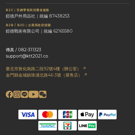
B2C｜官網零售與消費者服務
鎧德戶外用品社｜統編 87438253
B2B / B2G｜企業與政府採購
鎧德戰術有限公司｜統編 62165580
傳真 / 082-311323
support@ktt2021.co
臺北市敦化南路二段92號4樓（辦公室） ↗
金門縣金城鎮珠浦北路46-3號（展售店） ↗