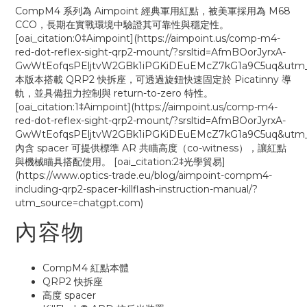
CompM4 系列為 Aimpoint 經典軍用紅點，被美軍採用為 M68
CCO，長期在實戰環境中驗證其可靠性與穩定性。
[oai_citation:0‡Aimpoint](https://aimpoint.us/comp-m4-
red-dot-reflex-sight-qrp2-mount/?srsltid=AfmBOorJyrxA-
GwWtEofqsPEljtvW2GBk1iPGKiDEuEMcZ7kG1a9C5uq&utm_s
本版本搭載 QRP2 快拆座，可透過旋鈕快速固定於 Picatinny 導
軌，並具備扭力控制與 return-to-zero 特性。
[oai_citation:1‡Aimpoint](https://aimpoint.us/comp-m4-
red-dot-reflex-sight-qrp2-mount/?srsltid=AfmBOorJyrxA-
GwWtEofqsPEljtvW2GBk1iPGKiDEuEMcZ7kG1a9C5uq&utm_s
內含 spacer 可提供標準 AR 共瞄高度（co-witness），讓紅點
與機械瞄具搭配使用。 [oai_citation:2‡光學貿易]
(https://www.optics-trade.eu/blog/aimpoint-compm4-
including-qrp2-spacer-killflash-instruction-manual/?
utm_source=chatgpt.com)
內容物
CompM4 紅點本體
QRP2 快拆座
高度 spacer